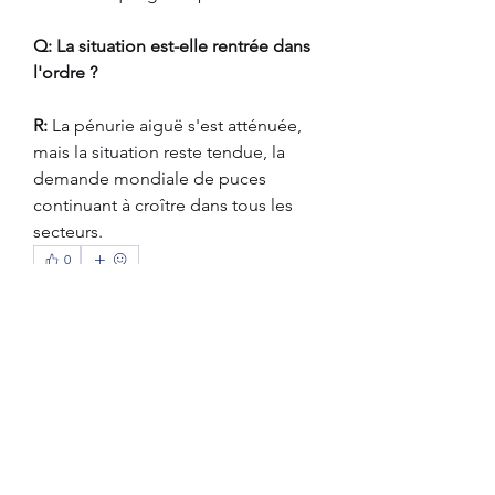
Q: La situation est-elle rentrée dans 
l'ordre ?
R:
 La pénurie aiguë s'est atténuée, 
mais la situation reste tendue, la 
demande mondiale de puces 
continuant à croître dans tous les 
secteurs.
0
0
3
Write a comment...
À propos
Bienvenue sur le groupe ! Vous
pouvez contacter d'autres mem
...