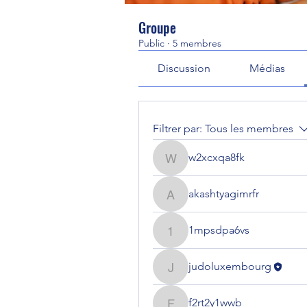
Groupe
Public
·
5 membres
Discussion
Médias
Filtrer par:
Tous les membres
w2xcxqa8fk
w2xcxqa8fk
akashtyagimrfr
akashtyagimrfr
1mpsdpa6vs
1mpsdpa6vs
judoluxembourg
judoluxembourg
f2rt2y1wwb